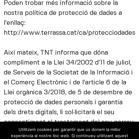
Poden trobar més informació sobre la
nostra política de protecció de dades a
l’enllaç:
http://www.terrassa.cat/ca/protecciodades
Així mateix, TNT informa que dóna
compliment a la Llei 34/2002 d’11 de juliol,
de Serveis de la Societat de la Informació i
el Comerç Electrònic i de l’article 6 de la
Llei orgànica 3/2018, de 5 de desembre de
protecció de dades personals i garantia
dels drets digitals, li sol·licitarà el seu
consentiment al tractament del seu correu
Utilitzem cookies per garantir que us donem la millor
electrònic amb finalitats comercials a cada
experiència al nostre lloc web. Si continueu utilitzant aquest